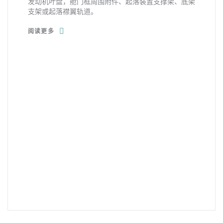
发动机叶盘，舱门框周围附件、起落装置支撑架、底架
支架或起落襟翼轨道。
阅读更多