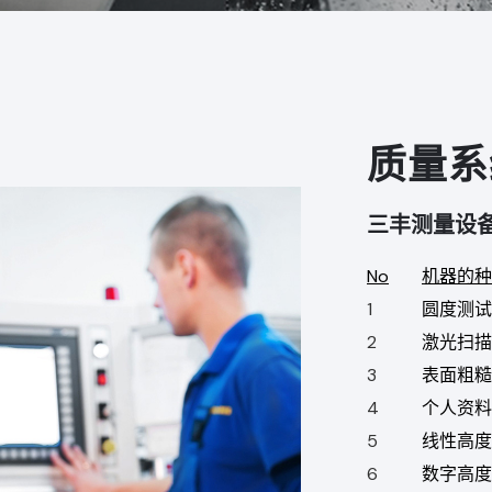
质量系
三丰测量设
No
机器的种
1
圆度测试
2
激光扫描
3
表面粗糙
4
个人资料
5
线性高度
6
数字高度