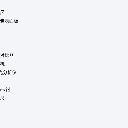
尺
岩表面板
对比器
机
光分析仪
ic卡钳
尺