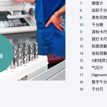
7
硬度计
8
齿轮千分
9
黑色花岗
10
千分錶
11
游标卡尺
12
拨打卡尺
13
轮廓测量
14
坐标测量
验
15
X射线荧
16
气压计
17
Digimat
18
数字千分
19
千分尺