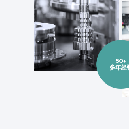
50+
多年经